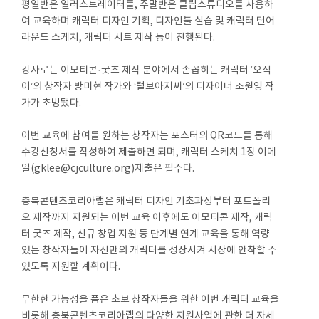
평일반은 일러스트레이터를, 주말반은 클립스튜디오를 사용하
여 교육하며 캐릭터 디자인 기획, 디자인툴 실습 및 캐릭터 턴어
라운드 스케치, 캐릭터 시트 제작 등이 진행된다.
강사로는 이모티콘·굿즈 제작 분야에서 손꼽히는 캐릭터 ‘오식
이’의 창작자 방미현 작가와 ‘털보아저씨’의 디자이너 조원영 작
가가 초빙됐다.
이번 교육에 참여를 원하는 창작자는 포스터의 QR코드를 통해
수강신청서를 작성하여 제출하면 되며, 캐릭터 스케치 1장 이메
일(gklee@cjculture.org)제출은 필수다.
충북콘텐츠코리아랩은 캐릭터 디자인 기초과정부터 포트폴리
오 제작까지 지원되는 이번 교육 이후에도 이모티콘 제작, 캐릭
터 굿즈 제작, 신규 창업 지원 등 단계별 연계 교육을 통해 역량
있는 창작자들이 자신만의 캐릭터를 성장시켜 시장에 안착할 수
있도록 지원할 계획이다.
무한한 가능성을 품은 초보 창작자들을 위한 이번 캐릭터 교육을
비롯해 충북콘텐츠코리아랩의 다양한 지원사업에 관한 더 자세