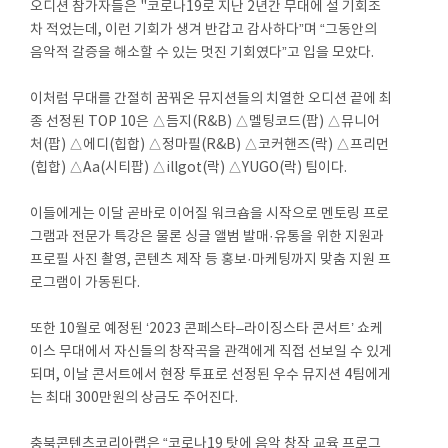
오디션 참가자들은 "코로나19로 지난 2년간 무대에 설 기회조
차 적었는데, 이런 기회가 생겨 반갑고 감사하다”며 “그동안의
음악적 갈증을 해소할 수 있는 멋진 기회였다”고 입을 모았다.
이처럼 무대를 간절히 꿈꿔온 뮤지션들의 치열한 오디션 끝에 최
종 선정된 TOP 10은 △듬지(R&B) △멜팅코드(팝) △뮤니어
처(팝) △에디(힙합) △정마필(R&B) △코커핸즈(락) △프리먼
(힙합) △Aa(시티팝) △illgot(락) △YUGO(락) 팀이다.
이들에게는 이달 곧바로 이어질 워크숍을 시작으로 멘토링 프로
그램과 전문가 특강은 물론 싱글 앨범 발매·유통을 위한 지원과
프로필 사진 촬영, 콘텐츠 제작 등 홍보·마케팅까지 맞춤 지원 프
로그램이 가동된다.
또한 10월로 예정된 ‘2023 콘페스타–라이징스타 콘서트’ 쇼케
이스 무대에서 자신들의 창작곡을 관객에게 직접 선보일 수 있게
되며, 이날 콘서트에서 현장 투표로 선정된 우수 뮤지션 4팀에게
는 최대 300만원의 상금도 주어진다.
충북콘텐츠코리아랩은 “코로나19 탓에 음악 창작 교육 프로그