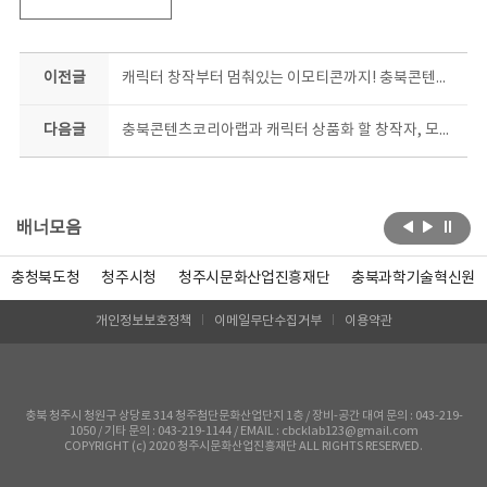
이전글
캐릭터 창작부터 멈춰있는 이모티콘까지! 충북콘텐츠코리아랩, 2개 과정 수강생 동시모집
다음글
충북콘텐츠코리아랩과 캐릭터 상품화 할 창작자, 모여라!
배너모음
충청북도청
청주시청
청주시문화산업진흥재단
충북과학기술혁신원
개인정보보호정책
이메일무단수집거부
이용약관
충북 청주시 청원구 상당로 314 청주첨단문화산업단지 1층 / 장비-공간 대여 문의 : 043-219-
1050 / 기타 문의 : 043-219-1144 / EMAIL : cbcklab123@gmail.com
COPYRIGHT (c) 2020 청주시문화산업진흥재단 ALL RIGHTS RESERVED.