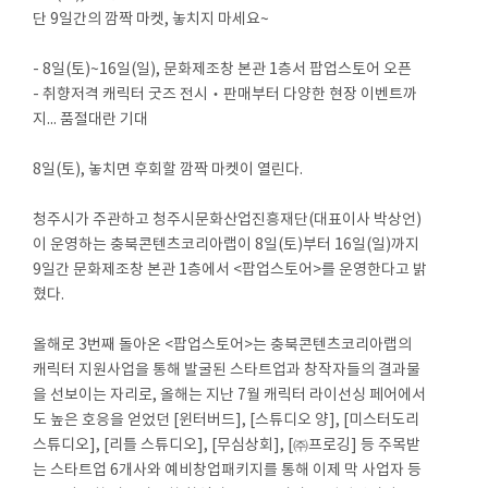
단 9일간의 깜짝 마켓, 놓치지 마세요~
- 8일(토)~16일(일), 문화제조창 본관 1층서 팝업스토어 오픈
- 취향저격 캐릭터 굿즈 전시‧판매부터 다양한 현장 이벤트까
지... 품절대란 기대
8일(토), 놓치면 후회할 깜짝 마켓이 열린다.
청주시가 주관하고 청주시문화산업진흥재단(대표이사 박상언)
이 운영하는 충북콘텐츠코리아랩이 8일(토)부터 16일(일)까지
9일간 문화제조창 본관 1층에서 <팝업스토어>를 운영한다고 밝
혔다.
올해로 3번째 돌아온 <팝업스토어>는 충북콘텐츠코리아랩의
캐릭터 지원사업을 통해 발굴된 스타트업과 창작자들의 결과물
을 선보이는 자리로, 올해는 지난 7월 캐릭터 라이선싱 페어에서
도 높은 호응을 얻었던 [윈터버드], [스튜디오 양], [미스터도리
스튜디오], [리틀 스튜디오], [무심상회], [㈜프로깅] 등 주목받
는 스타트업 6개사와 예비창업패키지를 통해 이제 막 사업자 등