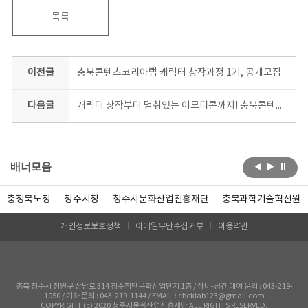
목록
이전글
충북콘텐츠코리아랩 캐릭터 창작과정 1기, 공개모집
다음글
캐릭터 창작부터 멈춰있는 이모티콘까지! 충북콘텐츠코리아랩, 2개 과정 수강생 동시모집
배너모음
충청북도청
청주시청
청주시문화산업진흥재단
충북과학기술혁신원
개인정보보호정책
이메일무단수집거부
이용약관
충북 청주시 청원구 상당로 314 청주첨단문화산업단지 1층 / 장비-공간 대여 문의 : 043-219-
1050 / 기타 문의 : 043-219-1144 / EMAIL : cbcklab123@gmail.com
COPYRIGHT (c) 2020 청주시문화산업진흥재단 ALL RIGHTS RESERVED.