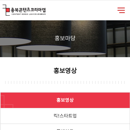
충북콘텐츠코리아랩
홍보마당
홍보영상
홍보영상
킥!스타트업