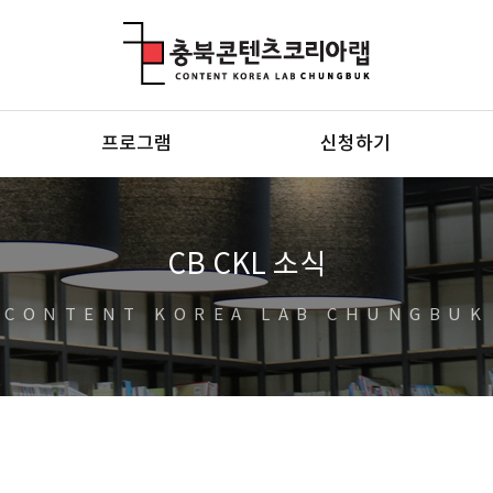
충북콘텐츠코리아랩
프로그램
신청하기
CB CKL 소식
CONTENT KOREA LAB CHUNGBUK