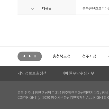
다음글
충북콘텐츠코리아랩,
아랩
문화체육관광부
충청북도청
청주시청
개인정보보호정책
이메일무단수집거부
충북 청주시 청원구 상당로 314 청주첨단문화산업단지 1층 / 장비-공간 대여 문
COPYRIGHT (c) 2020 청주시문화산업진흥재단 ALL RIGHTS R