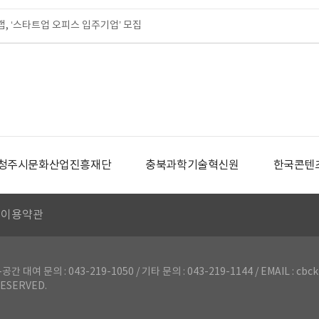
 ‘스타트업 오피스 입주기업’ 모집
청주시문화산업진흥재단
충북과학기술혁신원
한국콘텐
이용약관
의 : 043-219-1050 / 기타 문의 : 043-219-1144 / EMAIL : cbck
ESERVED.