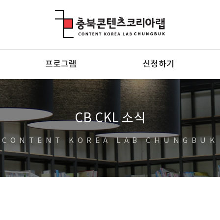
충북콘텐츠코리아랩
프로그램
신청하기
CB CKL 소식
CONTENT KOREA LAB CHUNGBUK