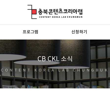
충북콘텐츠코리아랩
프로그램
신청하기
CB CKL 소식
CONTENT KOREA LAB CHUNGBUK