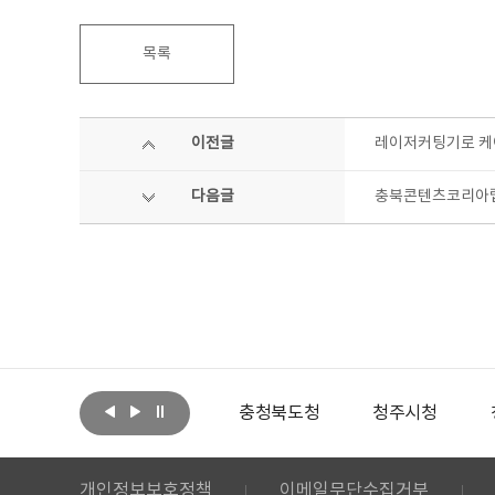
목록
이전글
레이저커팅기로 케이
다음글
충북콘텐츠코리아랩
아랩
문화체육관광부
충청북도청
청주시청
개인정보보호정책
이메일무단수집거부