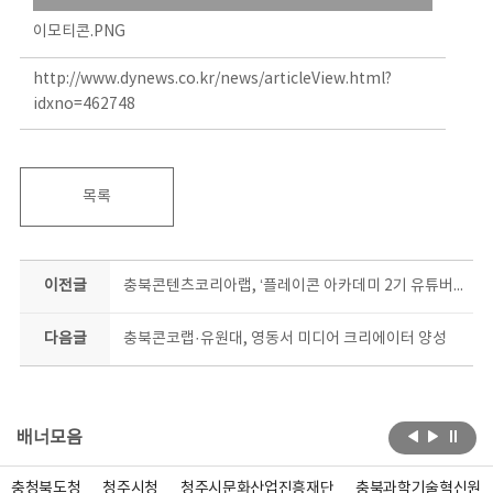
이모티콘.PNG
http://www.dynews.co.kr/news/articleView.html?
idxno=462748
목록
이전글
충북콘텐츠코리아랩, ‘플레이콘 아카데미 2기 유튜버 양성 기초반’ 모집
다음글
충북콘코랩·유원대, 영동서 미디어 크리에이터 양성
배너모음
충청북도청
청주시청
청주시문화산업진흥재단
충북과학기술혁신원