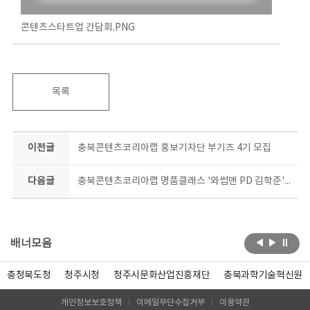
콘텐츠스타트업 간담회.PNG
목록
이전글
충북콘텐츠코리아랩 홍보기자단 부기즈 4기 모집
다음글
충북콘텐츠코리아랩 명품클래스 '와썹맨 PD 김학준' 온다
배너모음
충청북도청
청주시청
청주시문화산업진흥재단
충북과학기술혁신원
개인정보보호정책
이메일무단수집거부
이용약관