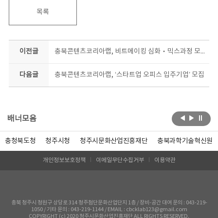
목록
이전글
충북콘텐츠코리아랩, 비트메이킹 심화‧믹스과정 모집
다음글
충북콘텐츠코리아랩, ‘스타트업 오피스 입주기업’ 모집
배너모음
충청북도청
청주시청
청주시문화산업진흥재단
충북과학기술혁신원
개인정보보호정책
이메일무단수집거부
이용약관
충북 청주시 청원구 상당로 314 청주첨단문화산업단지 1층 / 장비-공간 대여 문의 : 043-219-
1050 / 기타 문의 : 043-219-1144 / EMAIL : cbcklab123@gmail.com
COPYRIGHT (c) 2020 청주시문화산업진흥재단 ALL RIGHTS RESERVED.