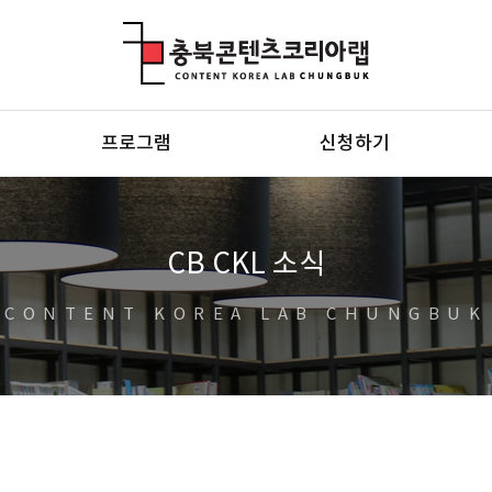
충북콘텐츠코리아랩
프로그램
신청하기
CB CKL 소식
CONTENT KOREA LAB CHUNGBUK