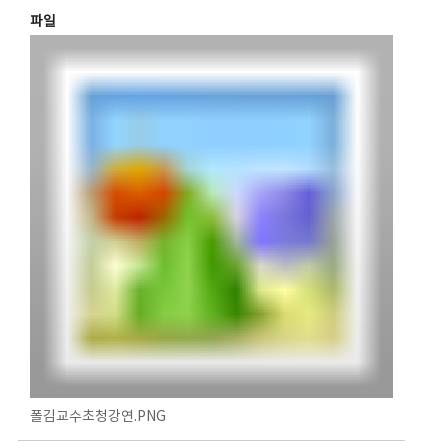
파일
폴김교수초청강연.PNG