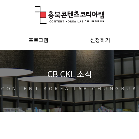
충북콘텐츠코리아랩
프로그램
신청하기
CB CKL 소식
CONTENT KOREA LAB CHUNGBUK