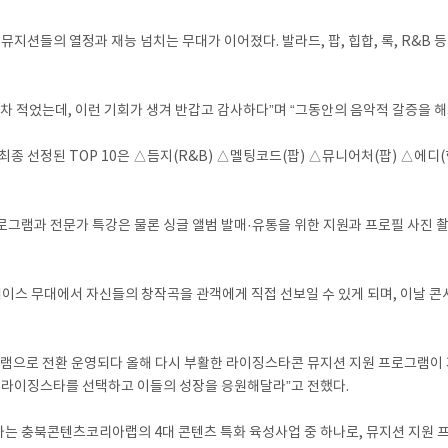
뮤지션들의 열정과 재능 넘치는 무대가 이어졌다. 발라드, 팝, 힙합, 록, R&
차 적었는데, 이런 기회가 생겨 반갑고 감사하다”며 “그동안의 음악적 갈증을 해
 선정된 TOP 10은 △듬지(R&B) △멜팅코드(팝) △뮤니어처(팝) △에디(
그램과 전문가 특강은 물론 싱글 앨범 발매·유통을 위한 지원과 프로필 사진 촬
쇼케이스 무대에서 자신들의 창작곡을 관객에게 직접 선보일 수 있게 되며, 이날 콘
램으로 전환 운영되다 올해 다시 부활한 라이징스타콘 뮤지션 지원 프로그램이 
한 라이징스타를 선택하고 이들의 성장을 응원해달라”고 전했다.
 하는 충북콘텐츠코리아랩의 4대 콘텐츠 특화 육성사업 중 하나로, 뮤지션 지원