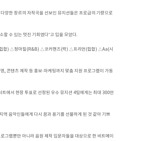
B 등 다양한 장르의 자작곡을 선보인 뮤지션들은 프로급의 기량으로
소할 수 있는 멋진 기회였다”고 입을 모았다.
힙합) △정마필(R&B) △코커핸즈(락) △프리먼(힙합) △Aa(시
영, 콘텐츠 제작 등 홍보·마케팅까지 맞춤 지원 프로그램이 가동
서트에서 현장 투표로 선정된 우수 뮤지션 4팀에게는 최대 300만
지역 음악인들에게 다시 꿈과 용기를 선물하게 된 것 같아 기쁘
 프로그램뿐만 아니라 음원 제작 입문자들을 대상으로 한 비트메이