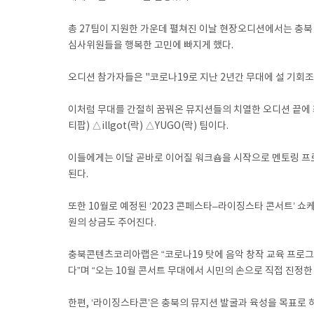
총 27팀이 지원한 가운데 펼쳐진 이날 현장오디션에서는 충북 
심사위원들을 행복한 고민에 빠지게 했다.
오디션 참가자들은 "코로나19로 지난 2년간 무대에 설 기회조
이처럼 무대를 간절히 꿈꿔온 뮤지션들의 치열한 오디션 끝에 최종
티팝) △illgot(락) △YUGO(락) 팀이다.
이들에게는 이달 곧바로 이어질 워크숍을 시작으로 멘토링 프로
된다.
또한 10월로 예정된 ‘2023 콘페스타–라이징스타 콘서트’ 
원의 상금도 주어진다.
충북콘텐츠코리아랩은 “코로나19 탓에 음악 창작 교육 프로그
다”며 “오는 10월 콘서트 무대에서 시민의 손으로 직접 진정
한편, ‘라이징스타콘’은 충북의 뮤지션 발굴과 육성을 목표로