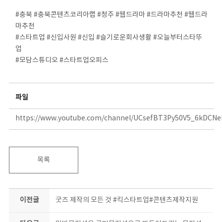
⠀
#충북 #충북콘텐츠코리아랩 #청주 #웹드라마 #드라마추천 #웹드라
마추천
#스타트업 #신입사원 #신입 #슬기로운회사생활 #오늘부터스타뚜
업
#모담스튜디오 #스타트업오피스
⠀
파일
https://www.youtube.com/channel/UCsefBT3Py50V5_6kDCN
목록
이전글
굿즈 제작의 모든 것 #킥스타트업#콘텐츠제작지원