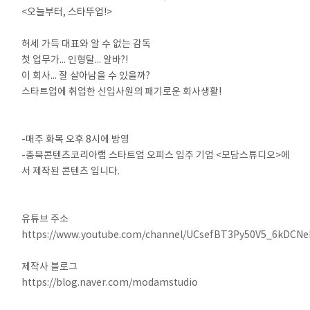
<오늘부터, 스타뚜업!>
⠀
허세 가득 대표와 알 수 없는 감독
첫 업무가... 인형탈... 알바?!
이 회사... 잘 살아남을 수 있을까?
스타트업에 취업한 신입사원의 패기로운 회사생활!
⠀
⠀
-매주 화목 오후 8시에 방영
-충북콘텐츠코리아랩 스타트업 오피스 입주 기업 <모담스튜디오>에
서 제작된 콘텐츠 입니다.
⠀
⠀
유튜브 주소
https://www.youtube.com/channel/UCsefBT3Py50V5_6kDCN
⠀
제작사 블로그
https://blog.naver.com/modamstudio
⠀