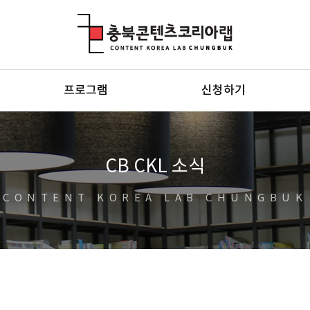
충북콘텐츠코리아랩
프로그램
신청하기
CB CKL 소식
CONTENT KOREA LAB CHUNGBUK