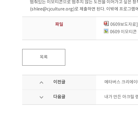
멈춰있는 이모티콘으로 멈추지 않는 도전을 이어가고 싶은 창작
(shlee@cjculture.org)로 제출하면 된다. 이밖에 프로그
파일
0609보도자료
0609 이모티콘
목록
이전글
메타버스 크리에이터
다음글
내가 만든 아크릴 