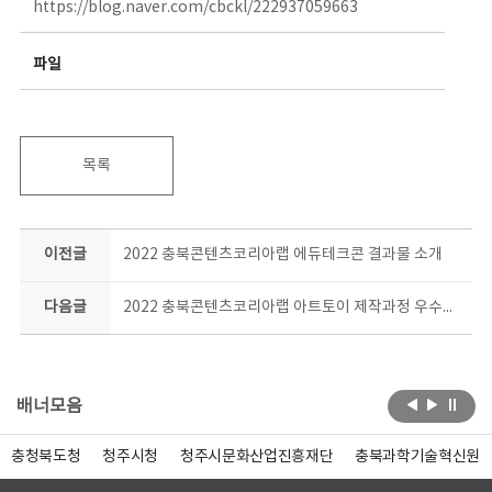
https://blog.naver.com/cbckl/222937059663
파일
목록
이전글
2022 충북콘텐츠코리아랩 에듀테크콘 결과물 소개
다음글
2022 충북콘텐츠코리아랩 아트토이 제작과정 우수작품 공개
배너모음
충청북도청
청주시청
청주시문화산업진흥재단
충북과학기술혁신원