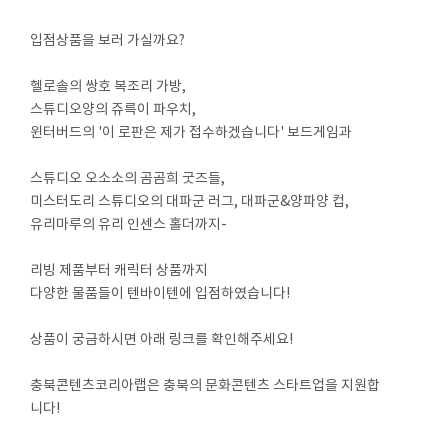
입점상품을 보러 가실까요?
헬로솔의 쌍호 복조리 가방,
스튜디오양의 쥬륵이 파우치,
윈터버드의 '이 로판은 제가 접수하겠습니다' 보드게임과
스튜디오 오소소의 곰곰희 굿즈들,
미스터도리 스튜디오의 대파군 러그, 대파군&양파양 컵,
유리마루의 유리 인센스 홀더까지-
리빙 제품부터 캐릭터 상품까지
다양한 물품들이 텐바이텐에 입점하였습니다!
상품이 궁금하시면 아래 링크를 확인해주세요!
충북콘텐츠코리아랩은 충북의 문화콘텐츠 스타트업을 지원합
니다!