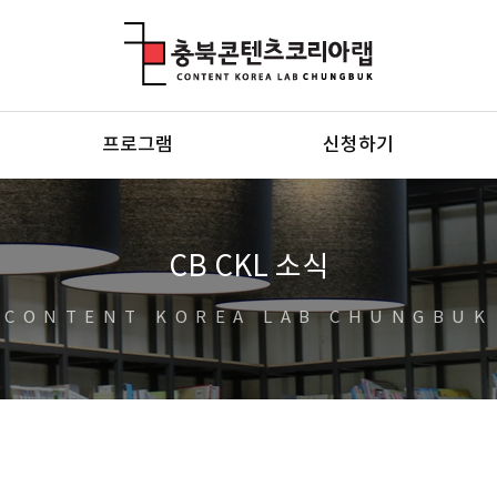
충북콘텐츠코리아랩
프로그램
신청하기
CB CKL 소식
CONTENT KOREA LAB CHUNGBUK