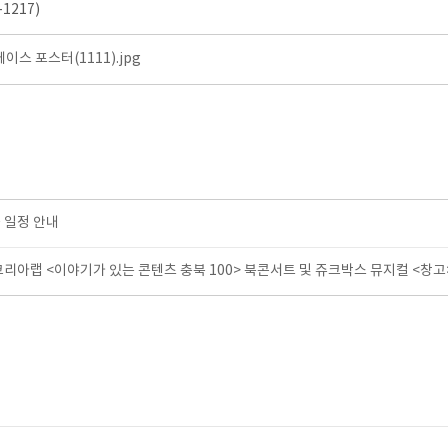
1217)
이스 포스터(1111).jpg
 일정 안내
코리아랩 <이야기가 있는 콘텐츠 충북 100> 북콘서트 및 쥬크박스 뮤지컬 <창고