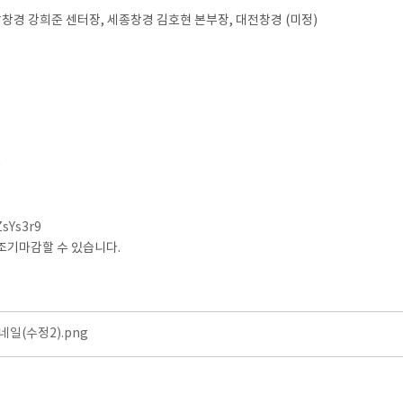
남창경 강희준 센터장, 세종창경 김호현 본부장, 대전창경 (미정)
0
ZsYs3r9
 조기마감할 수 있습니다.
일(수정2).png