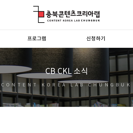
충북콘텐츠코리아랩
프로그램
신청하기
CB CKL 소식
CONTENT KOREA LAB CHUNGBUK