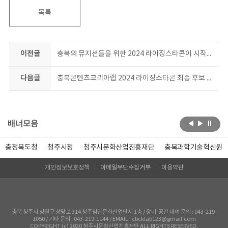
목록
이전글
충북의 뮤지션들을 위한 2024 라이징스타콘이 시작됐다!
다음글
충북콘텐츠코리아랩 2024 라이징스타콘 최종 후보 TOP5! 슈퍼주니어 등과 호흡맞춘 유명 프로듀서와 공동작업 돌입
배너모음
충청북도청
청주시청
청주시문화산업진흥재단
충북과학기술혁신원
개인정보보호정책
이메일무단수집거부
이용약관
충북 청주시 청원구 상당로 314 청주첨단문화산업단지 1층 / 장비-공간 대여 문의 : 043-219-
1050 / 기타 문의 : 043-219-1144 / EMAIL : cbcklab123@gmail.com
COPYRIGHT (c) 2020 청주시문화산업진흥재단 ALL RIGHTS RESERVED.