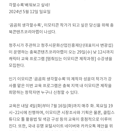
각할수록’배워보고 싶네!
2024년 5월 12일 일요일
‘곰곰희 생각할수록’, 이모티콘 작가가 되고 싶은 당신을 위해 충
북콘텐츠코리아랩이 나섰다.
청주시가 주관하고 청주시문화산업진흥재단(대표이사 변광섭)
이 운영하는 충북콘텐츠코리아랩이 오는 29일(수) 낮 12시까지
캐릭터 교육 프로그램 [멈춰있는 이모티콘 제작과정] 수강생을
모집한다.
인기 이모티콘 ‘곰곰희 생각할수록’의 제작자 성윤미 작가가 강
사를 맡은 이번 교육 프로그램은 충북 지역 내 이모티콘 제작을
희망하는 창작자면 누구나 신청할 수 있다.
교육은 내달 4일(화)부터 7월 16일(화)까지 매주 화․목요일 19
시~22시에 진행하며, 이모티콘 시장조사와 기획은 물론, 클립스
튜디오 툴 활용법 및 색감 구성 등의 교육이 중점적으로 이루어
진다. 또한, 국내 유명 포털사이트 네이버와 카카오톡 제안을 위