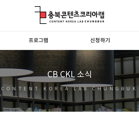
충북콘텐츠코리아랩
프로그램
신청하기
CB CKL 소식
CONTENT KOREA LAB CHUNGBUK