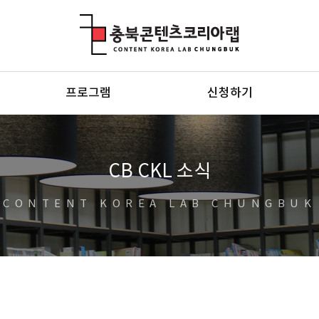
충북콘텐츠코리아랩
프로그램
신청하기
CB CKL 소식
CONTENT KOREA LAB CHUNGBUK