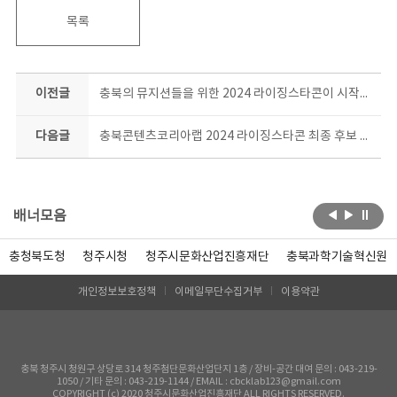
목록
이전글
충북의 뮤지션들을 위한 2024 라이징스타콘이 시작됐다!
다음글
충북콘텐츠코리아랩 2024 라이징스타콘 최종 후보 TOP5! 슈퍼주니어 등과 호흡맞춘 유명 프로듀서와 공동작업 돌입
배너모음
충청북도청
청주시청
청주시문화산업진흥재단
충북과학기술혁신원
개인정보보호정책
이메일무단수집거부
이용약관
충북 청주시 청원구 상당로 314 청주첨단문화산업단지 1층 / 장비-공간 대여 문의 : 043-219-
1050 / 기타 문의 : 043-219-1144 / EMAIL : cbcklab123@gmail.com
COPYRIGHT (c) 2020 청주시문화산업진흥재단 ALL RIGHTS RESERVED.