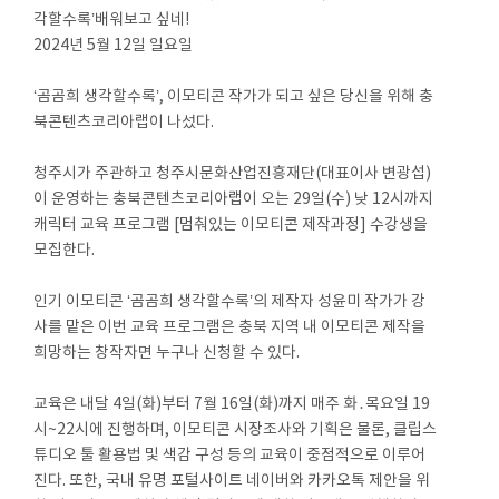
각할수록’배워보고 싶네!
2024년 5월 12일 일요일
‘곰곰희 생각할수록’, 이모티콘 작가가 되고 싶은 당신을 위해 충
북콘텐츠코리아랩이 나섰다.
청주시가 주관하고 청주시문화산업진흥재단(대표이사 변광섭)
이 운영하는 충북콘텐츠코리아랩이 오는 29일(수) 낮 12시까지
캐릭터 교육 프로그램 [멈춰있는 이모티콘 제작과정] 수강생을
모집한다.
인기 이모티콘 ‘곰곰희 생각할수록’의 제작자 성윤미 작가가 강
사를 맡은 이번 교육 프로그램은 충북 지역 내 이모티콘 제작을
희망하는 창작자면 누구나 신청할 수 있다.
교육은 내달 4일(화)부터 7월 16일(화)까지 매주 화․목요일 19
시~22시에 진행하며, 이모티콘 시장조사와 기획은 물론, 클립스
튜디오 툴 활용법 및 색감 구성 등의 교육이 중점적으로 이루어
진다. 또한, 국내 유명 포털사이트 네이버와 카카오톡 제안을 위