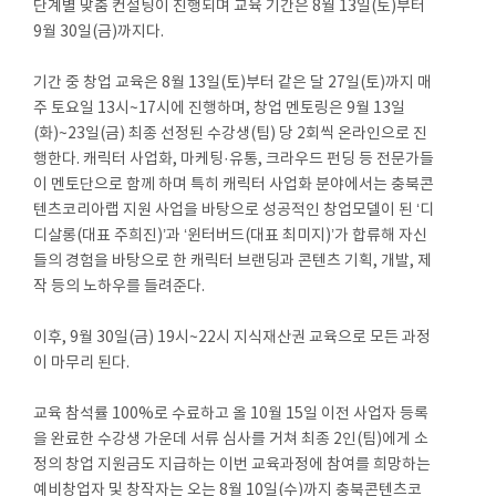
단계별 맞춤 컨설팅이 진행되며 교육 기간은 8월 13일(토)부터
9월 30일(금)까지다.
기간 중 창업 교육은 8월 13일(토)부터 같은 달 27일(토)까지 매
주 토요일 13시~17시에 진행하며, 창업 멘토링은 9월 13일
(화)~23일(금) 최종 선정된 수강생(팀) 당 2회씩 온라인으로 진
행한다. 캐릭터 사업화, 마케팅·유통, 크라우드 펀딩 등 전문가들
이 멘토단으로 함께 하며 특히 캐릭터 사업화 분야에서는 충북콘
텐츠코리아랩 지원 사업을 바탕으로 성공적인 창업모델이 된 ‘디
디살롱(대표 주희진)’과 ‘윈터버드(대표 최미지)’가 합류해 자신
들의 경험을 바탕으로 한 캐릭터 브랜딩과 콘텐츠 기획, 개발, 제
작 등의 노하우를 들려준다.
이후, 9월 30일(금) 19시~22시 지식재산권 교육으로 모든 과정
이 마무리 된다.
교육 참석률 100%로 수료하고 올 10월 15일 이전 사업자 등록
을 완료한 수강생 가운데 서류 심사를 거쳐 최종 2인(팀)에게 소
정의 창업 지원금도 지급하는 이번 교육과정에 참여를 희망하는
예비창업자 및 창작자는 오는 8월 10일(수)까지 충북콘텐츠코