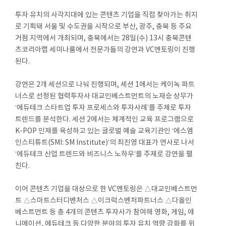
투자 유치의 사각지대에 있는 콘텐츠 기업을 직접 찾아가는 취지
로 기획돼 서울 및 수도권을 시작으로 부산, 광주, 충북 등 주요
거점 지역에서 개최되며, 충북에서는 28일(수) 13시 충북콘텐
츠코리아랩 세미나룸에서 전문가들의 강연과 VC멘토링이 진행
된다.
강연은 2개 세션으로 나눠 진행되며, 세션 1에서는 케이녹 파트
너스로 선정된 협력투자사 대교인베스트먼트의 노재승 상무가
‘에듀테크 스타트업 투자 프로세스와 투자사례’를 주제로 투자
트렌드를 분석한다. 세션 2에서는 체계적인 교육 프로그램으로
K-POP 인재를 육성하고 있는 글로벌 예술 교육기관인 ‘에스엠
인스티튜트(SMI: SM Institute)’의 최진영 대표가 연사로 나서
‘에듀테크 산업 트렌드와 비즈니스 노하우’를 주제로 강연을 펼
친다.
이어 콘텐츠 기업을 대상으로 한 VC멘토링은 △대교인베스트먼
트 △스마트스터디벤처스 △이크럭스벤처파트너스 △다올인
베스트먼트 등 총 4개의 콘텐츠 투자사가 참여해 영화, 게임, 애
니메이션, 에듀테크 등 다양한 분야의 투자 유치 역량 강화를 위