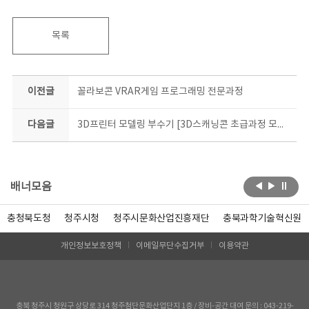
목록
이전글
꼴라보콘
VRAR게임 프로그래밍 전문과정
다음글
3D프린터 모델링 부수기 [3D스캐닝콘 초급과정 모집 안내]
배너모음
충청북도청
청주시청
청주시문화산업진흥재단
충북과학기술혁신원
개인정보보호정책
이메일무단수집거부
이용약관
충북 청주시 청원구 상당로 314 청주첨단문화산업단지 1층 / 장비-공간 대여 문의 : 043-219-