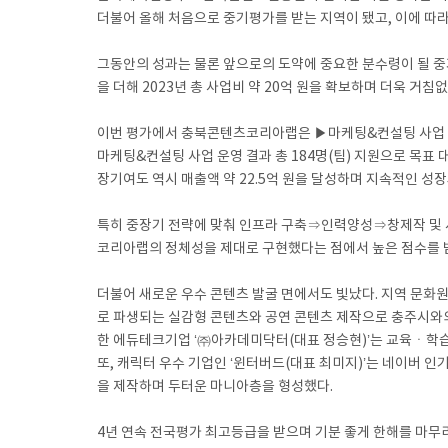
더불어 올해 처음으로 중기평가를 받는 지역이 됐고, 이에 따라
그동안의 성과는 물론 앞으로의 도약에 중요한 분수령이 될 중기
을 더해 2023년 총 사업비 약 20억 원을 확보하며 더욱 거침
이번 평가에서 충북콘텐츠코리아랩은 ▶마케팅&컨설팅 사업 운
마케팅&컨설팅 사업 운영 결과 총 184명(팀) 지원으로 목표 
장기여도 역시 매출액 약 22.5억 원을 달성하며 지속적인 성
특히 중장기 전략에 맞춰 인프라 구축⇒인력양성⇒창제작 및 
코리아랩의 정체성을 제대로 구현했다는 점에서 높은 점수를 
더불어 새로운 우수 콘텐츠 발굴 면에서도 빛났다. 지역 문화
로 파생되는 실감형 콘텐츠와 공연 콘텐츠 제작으로 충주시와의
한 에듀테크기업 ‘㈜아카데미닥터(대표 정승현)’는 교육ㆍ학습
또, 캐릭터 우수 기업인 ‘윈터버드(대표 최미지)’는 네이버
을 제작하며 두터운 마니아층을 형성했다.
4년 연속 전국평가 최고등급을 받으며 기분 좋게 한해를 마무