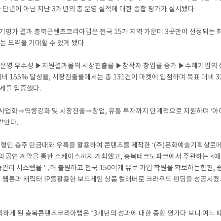
 단년이 아닌 지난 3개년의 총 운영 실적에 대한 종합 평가가 실시됐다.
평가 결과 충북콘텐츠코리아랩은 전국 15개 지역 가운데 3곳만이 선정되는 최고
없는 도약을 기대할 수 있게 됐다.
영 우수성 ▶지원결과물의 시장진출률 ▶창작자 창업률 증가 ▶수혜기업의 성장
대비 155% 달성을, 시장진출률에서는 총 131건이 마켓에 입점하며 목표 대비 
장세를 입증했다.
사업화⇒역량강화 및 시장진출⇒창업, 유통 투자까지 단계적으로 지원하며 ‘아
받았다.
원형인 충주 탄금대와 우륵을 활용하여 콘텐츠를 제작한 ‘(주)문화예술기획살로메
 공연 계약을 통한 쇼케이스까지 개최했고, 충북테크노파크에서 주관하는 <예술
관리 시스템을 특허 출원하고 전국 150여개 유료 가입 학원을 확보하는한편,
 인기 웹툰과 캐릭터 IP를활용한 보드게임 상품 컬래버로 크라우드 펀딩을 성공시
리하게 된 충북콘텐츠코리아랩은 “3개년의 성과에 대한 종합 평가다 보니 여느 