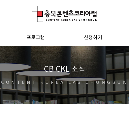
충북콘텐츠코리아랩
프로그램
신청하기
CB CKL 소식
CONTENT KOREA LAB CHUNGBUK