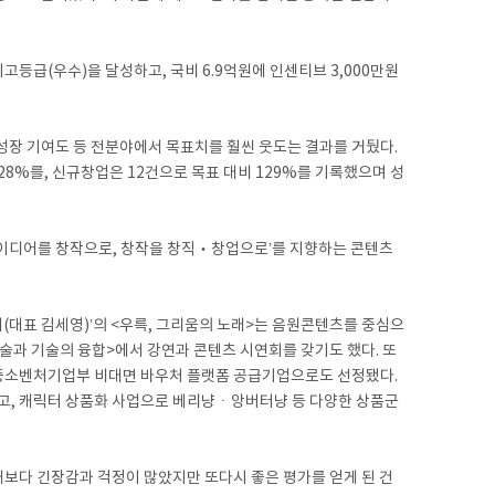
등급(우수)을 달성하고, 국비 6.9억원에 인센티브 3,000만원
 기여도 등 전분야에서 목표치를 훨씬 웃도는 결과를 거뒀다.
328%를, 신규창업은 12건으로 목표 대비 129%를 기록했으며 성
이디어를 창작으로, 창작을 창직‧창업으로’를 지향하는 콘텐츠
(대표 김세영)’의 <우륵, 그리움의 노래>는 음원콘텐츠를 중심으
과 기술의 융합>에서 강연과 콘텐츠 시연회를 갖기도 했다. 또
 중소벤처기업부 비대면 바우처 플랫폼 공급기업으로도 선정됐다.
켰고, 캐릭터 상품화 사업으로 베리냥ㆍ앙버터냥 등 다양한 상품군
때보다 긴장감과 걱정이 많았지만 또다시 좋은 평가를 얻게 된 건