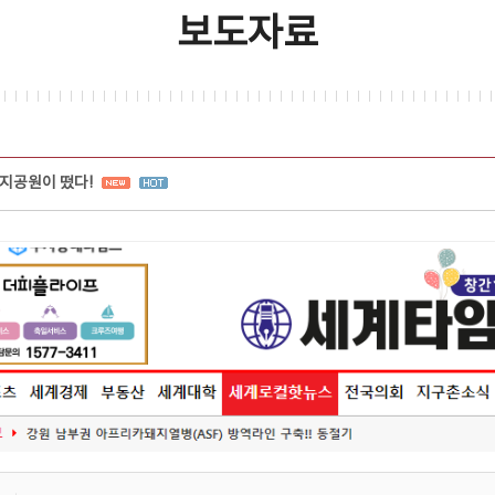
보도자료
지공원이 떴다!