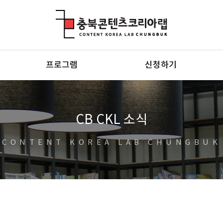
충북콘텐츠코리아랩
프로그램
신청하기
CB CKL 소식
CONTENT KOREA LAB CHUNGBUK