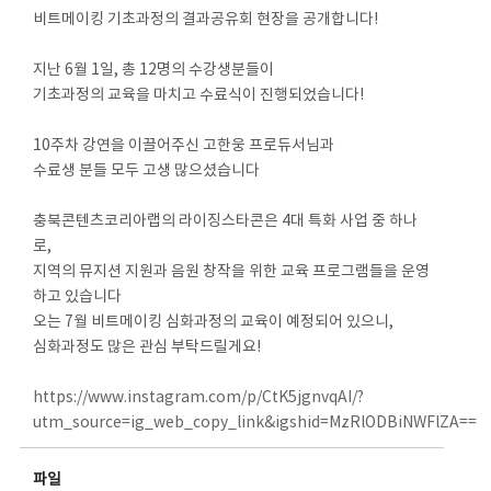
비트메이킹 기초과정의 결과공유회 현장을 공개합니다!
지난 6월 1일, 총 12명의 수강생분들이
기초과정의 교육을 마치고 수료식이 진행되었습니다!
10주차 강연을 이끌어주신 고한웅 프로듀서님과
수료생 분들 모두 고생 많으셨습니다
충북콘텐츠코리아랩의 라이징스타콘은 4대 특화 사업 중 하나
로,
지역의 뮤지션 지원과 음원 창작을 위한 교육 프로그램들을 운영
하고 있습니다
오는 7월 비트메이킹 심화과정의 교육이 예정되어 있으니,
심화과정도 많은 관심 부탁드릴게요!
https://www.instagram.com/p/CtK5jgnvqAI/?
utm_source=ig_web_copy_link&igshid=MzRlODBiNWFlZA==
파일