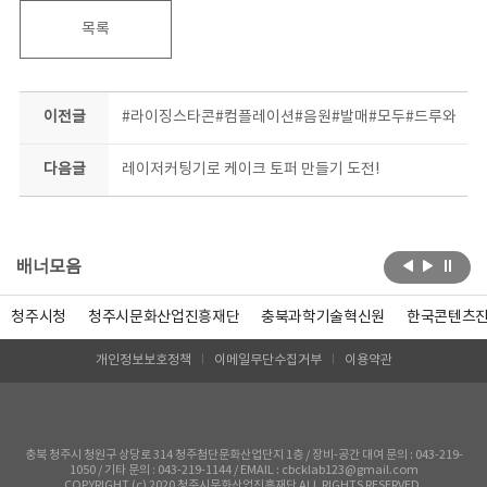
목록
이전글
#라이징스타콘#컴플레이션#음원#발매#모두#드루와
다음글
레이저커팅기로 케이크 토퍼 만들기 도전!
배너모음
청주시청
청주시문화산업진흥재단
충북과학기술혁신원
한국콘텐츠
개인정보보호정책
이메일무단수집거부
이용약관
충북 청주시 청원구 상당로 314 청주첨단문화산업단지 1층 / 장비-공간 대여 문의 : 043-219-
1050 / 기타 문의 : 043-219-1144 / EMAIL : cbcklab123@gmail.com
COPYRIGHT (c) 2020 청주시문화산업진흥재단 ALL RIGHTS RESERVED.