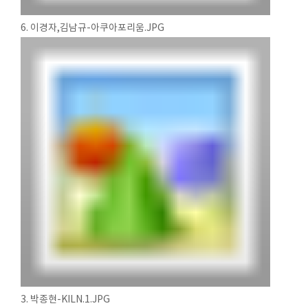
6. 이경자,김남규-아쿠아포리움.JPG
3. 박종현-KILN.1.JPG