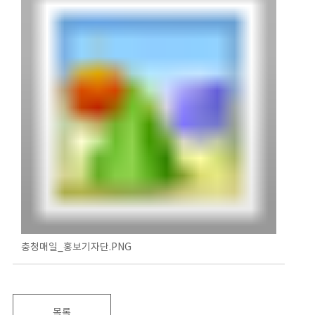
충청매일_홍보기자단.PNG
목록