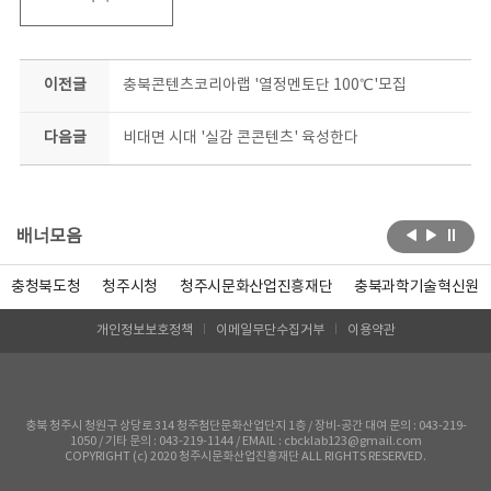
이전글
충북콘텐츠코리아랩 '열정멘토단 100℃'모집
다음글
비대면 시대 '실감 콘콘텐츠' 육성한다
배너모음
충청북도청
청주시청
청주시문화산업진흥재단
충북과학기술혁신원
개인정보보호정책
이메일무단수집거부
이용약관
충북 청주시 청원구 상당로 314 청주첨단문화산업단지 1층 / 장비-공간 대여 문의 : 043-219-
1050 / 기타 문의 : 043-219-1144 / EMAIL : cbcklab123@gmail.com
COPYRIGHT (c) 2020 청주시문화산업진흥재단 ALL RIGHTS RESERVED.