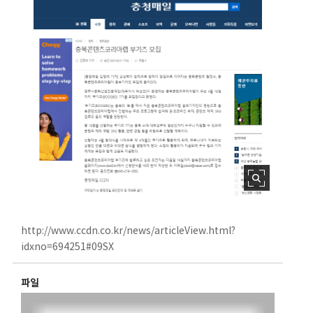
http://www.ccdn.co.kr/news/articleView.html?
idxno=694251#09SX
파일