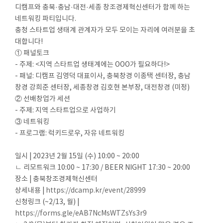
디캠프와 충북·충남·대전·세종 창조경제혁신센터가 함께 하는
네트워킹 파티입니다.
충청 스타트업 생태계 관계자가 모두 모이는 자리에 여러분을 초
대합니다!
① 패널토크
- 주제: <지역 스타트업 생태계에는 OOO가 필요하다!>
- 패널: 디캠프 김영덕 대표이사, 충북창경 이종택 센터장, 충남
창경 강희준 센터장, 세종창경 김호현 본부장, 대전창경 (미정)
② 선배창업가 세션
- 주제: 지역 스타트업으로 사업하기
③ 네트워킹
- 프로그램: 럭키드로우, 자유 네트워킹
일시 | 2023년 2월 15일 (수) 10:00 ~ 20:00
ㄴ 리모트워크 10:00 ~ 17:30 / BEER NIGHT 17:30 ~ 20:00
장소 | 충북창조경제혁신센터
상세내용 |
https://dcamp.kr/event/28999
신청링크 (~2/13, 월) |
https://forms.gle/eAB7NcMsWTZsYs3r9