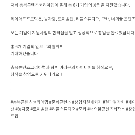
저희 충북콘텐츠코리아랩이 올해 총 6개 기업의 창업을 지원했습니다.
⠀
제이아트프로덕션, 농자랑, 토이빌런, 리틀스튜디오, 모카, 너의꿈 콘텐츠
⠀
모든 기업이 지원사업의 합격점을 얻고 성공적으로 창업을 완료했답니다
⠀
총 6개 기업의 앞으로의 활약!!
기대하겠습니다
⠀
충북콘텐츠코리아랩과 함께 여러분의 아이디어를 창작으로,
창작을 창업으로 키워나가요!!
.
.
.
#충북콘텐츠코리아랩 #문화콘텐츠 #창업지원패키지 #결과평가회 #제
션 #농자랑 #토이빌런 #리틀스튜디오 #모카 #너의꿈콘텐츠제작소 #창
트업