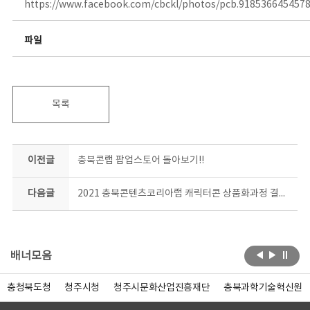
https://www.facebook.com/cbckl/photos/pcb.918536645457
파일
목록
이전글
충북콘랩 팝업스토어 돌아보기!!
다음글
2021 충북콘텐츠코리아랩 캐릭터콘 상품화과정 결과평가회
배너모음
충청북도청
청주시청
청주시문화산업진흥재단
충북과학기술혁신원