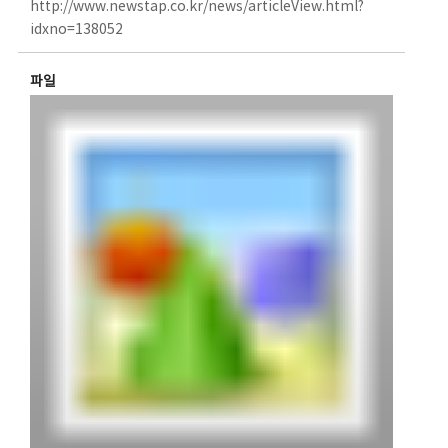
http://www.newstap.co.kr/news/articleView.html?
idxno=138052
파일