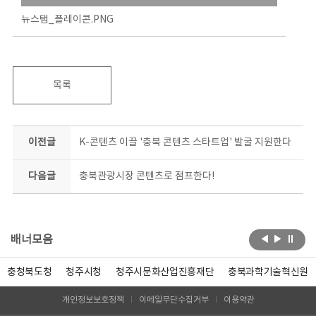
뉴스탭_플레이콘.PNG
목록
이전글
K-콘텐츠 이끌 '충북 콘텐츠 스타트업' 발굴 지원한다
다음글
충북관광시장 콘텐츠로 점프한다!
배너모음
충청북도청
청주시청
청주시문화산업진흥재단
충북과학기술혁신원
개인정보보호정책
이메일무단수집거부
이용약관