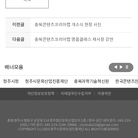
목록
이전글
충북콘텐츠코리아랩 개소식 현장 사진
다음글
충북콘텐츠코리아랩 명품클래스 채사장 강연
배너모음
청주시청
청주시문화산업진흥재단
충북과학기술혁신원
한국콘텐츠
개인정보보호정책
이메일무단수집거부
이용약관
충북 청주시 청원구 상당로 314 청주첨단문화산업단지 1층 / 장비-공간 대여 문의 : 043-219-
1050 / 기타 문의 : 043-219-1144 / EMAIL : cbcklab123@gmail.com
COPYRIGHT (c) 2020 청주시문화산업진흥재단 ALL RIGHTS RESERVED.