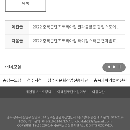
목록
이전글
2022 충북콘텐츠코리아랩 결과물활용 팝업스토어 현장
다음글
2022 충북콘텐츠코리아랩 라이징스타콘 결과발표회 현장
배너모음
충청북도청
청주시청
청주시문화산업진흥재단
충북과학기술혁신원
개인정보보호정책
이메일무단수집거부
이용약관
충북 청주시 청원구 상당로 314 청주첨단문화산업단지 1층 / 장비-공간 대여 문의 : 043-219-
1050 / 기타 문의 : 043-219-1144 / EMAIL : cbcklab123@gmail.com
COPYRIGHT (c) 2020 청주시문화산업진흥재단 ALL RIGHTS RESERVED.