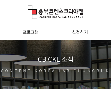
충북콘텐츠코리아랩
프로그램
신청하기
CB CKL 소식
CONTENT KOREA LAB CHUNGBUK