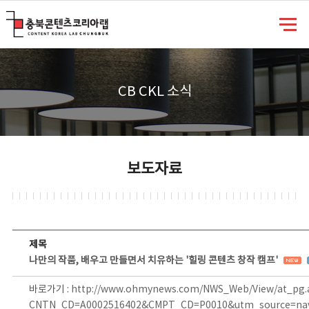
충북콘텐츠코리아랩
CB CKL 소식
보도자료
보도자료 상세보기 - 제목, 담당부서, 담당자, 담당연락처, 내용, 첨부파일 정보 제공
제목
나만의 작품, 배우고 만들면서 치유하는 '힐링 콘텐츠 창작 캠프'
바로가기 :
http://www.ohmynews.com/NWS_Web/View/at_pg.
CNTN_CD=A0002516402&CMPT_CD=P0010&utm_source=na