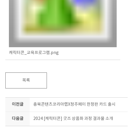
캐릭터콘_교육프로그램.png
목록
이전글
충북콘텐츠코리아랩X청주페이 한정판 카드 출시
다음글
2024 [캐릭터콘] 굿즈 상품화 과정 결과물 소개