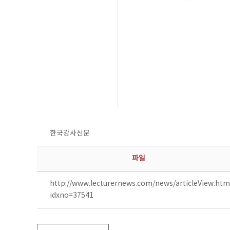
한국강사신문
파일
http://www.lecturernews.com/news/articleView.htm
idxno=37541