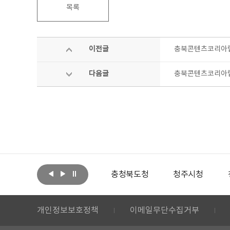
목록
이전글
충북콘텐츠코리아랩,
다음글
충북콘텐츠코리아랩 
아랩
문화체육관광부
충청북도청
청주시청
개인정보보호정책
이메일무단수집거부