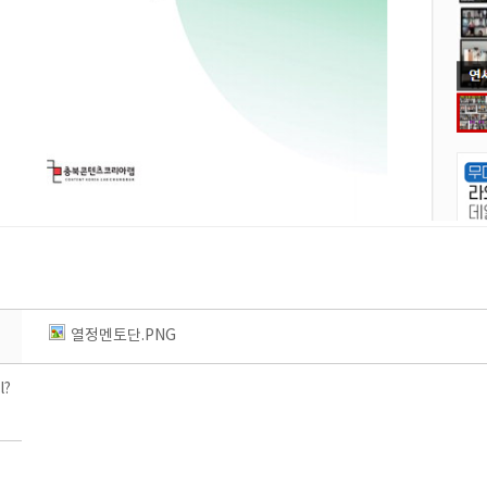
열정멘토단.PNG
l?