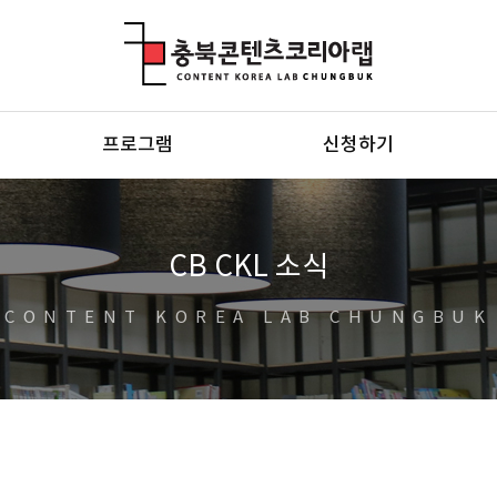
충북콘텐츠코리아랩
프로그램
신청하기
CB CKL 소식
CONTENT KOREA LAB CHUNGBUK