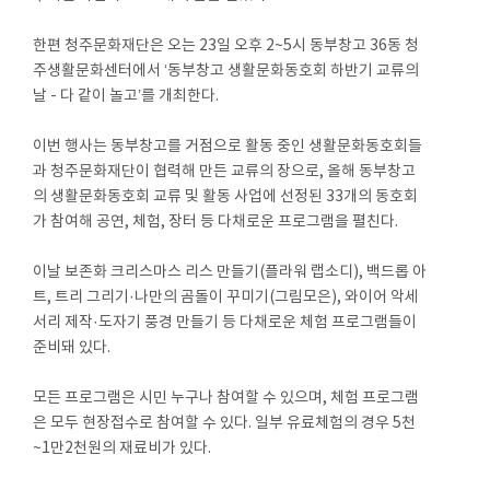
한편 청주문화재단은 오는 23일 오후 2~5시 동부창고 36동 청
주생활문화센터에서 ‘동부창고 생활문화동호회 하반기 교류의
날 - 다 같이 놀고’를 개최한다.
이번 행사는 동부창고를 거점으로 활동 중인 생활문화동호회들
과 청주문화재단이 협력해 만든 교류의 장으로, 올해 동부창고
의 생활문화동호회 교류 및 활동 사업에 선정된 33개의 동호회
가 참여해 공연, 체험, 장터 등 다채로운 프로그램을 펼친다.
이날 보존화 크리스마스 리스 만들기(플라워 랩소디), 백드롭 아
트, 트리 그리기·나만의 곰돌이 꾸미기(그림모은), 와이어 악세
서리 제작·도자기 풍경 만들기 등 다채로운 체험 프로그램들이
준비돼 있다.
모든 프로그램은 시민 누구나 참여할 수 있으며, 체험 프로그램
은 모두 현장접수로 참여할 수 있다. 일부 유료체험의 경우 5천
~1만2천원의 재료비가 있다.