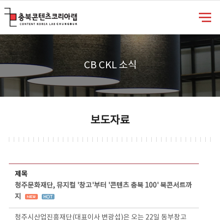
충북콘텐츠코리아랩
CB CKL 소식
보도자료
보도자료 상세보기 - 제목, 담당부서, 담당자, 담당연락처, 내용, 첨부파일 정보 제공
제목
청주문화재단, 뮤지컬 '창고'부터 '콘텐츠 충북 100' 북콘서트까
지
청주시산업진흥재단(대표이사 변광섭)은 오는 22일 동부창고