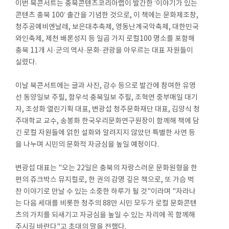
이번 북콘서트는 충북콘텐츠코리아랩이 발간한 ‘이야기가 있는
콘텐츠 충북 100’ 출간을 기념한 것으로, 이 책에는 문화제조창,
청주공예비엔날레, 보은대추축제, 영동난계국악축제, 대한민국
와인축제, 제천 배론성지 등 일곱 가지 로컬100 명소를 포함해
충북 11개 시·군의 역사·문화·관광을 아우르는 대표 자원들이
실렸다.
이날 북콘서트에는 글과 사진, 감수 등으로 발간에 참여한 유영
선 동양일보 주필, 함우석 충북일보 주필, 조혁연 중부매일 대기
자, 조성화 열린기획 대표, 변광섭 청주문화재단 대표, 김양식 청
주대학교 교수, 송봉화 한국우리문화연구원장이 함께해 책에 담
긴 로컬 자원들에 얽힌 설화와 알려지지 않았던 특별한 사연 등
을 나누며 시민의 문화적 자긍심을 높일 예정이다.
변광섭 대표는 "오는 22일은 충북의 자랑스러운 문화원형을 한
편의 쥬크박스 뮤지컬로, 한 권의 감명 깊은 책으로, 또 가슴 벅
찬 이야기로 만날 수 있는 소중한 하루가 될 것"이라며 "자라나
는 다음 세대를 비롯한 청주의 88만 시민 모두가 로컬 문화콘텐
츠의 가치를 되새기고 자긍심을 높일 수 있는 자리에 꼭 함께해
주시길 바란다"고 초대의 말을 전했다.