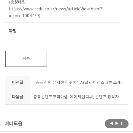
(충청매일
https://www.ccdn.co.kr/news/articleView.html?
idxno=1004779)
파일
목록
이전글
"충북 신인 뮤지션 한곳에" 23일 라이징스타콘 쇼케이스
다음글
충북콘텐츠코리아랩-에이씨엔디씨, 콘텐츠 창작자 육성 업무협약
배너모음