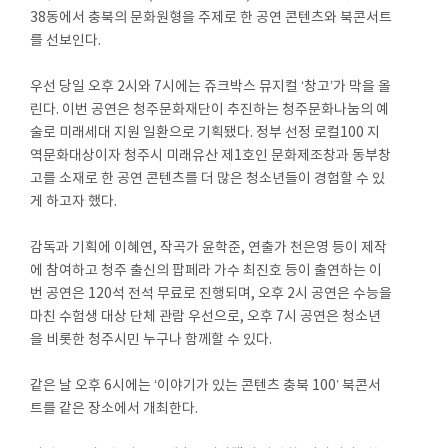
38동에서 충북의 문화원형을 주제로 한 공연 콘텐츠와 북콘서트
를 선보인다.
우선 당일 오후 2시와 7시에는 쥬크박스 뮤지컬 ‘창고’가 막을 올
린다. 이번 공연은 청주문화재단이 추진하는 청주문화나눔의 예
술로 미래세대 지원 일환으로 기획됐다. 정부 선정 로컬100 지
역문화대상이자 청주시 미래유산 제1호인 문화제조창과 동부창
고를 소재로 한 공연 콘텐츠를 더 많은 청소년들이 경험할 수 있
게 하고자 했다.
감독과 기획에 이혜연, 작곡가 윤학준, 연출가 천은영 등이 제작
에 참여하고 청주 출신의 팝페라 가수 최진호 등이 출연하는 이
번 공연은 120석 전석 무료로 진행되며, 오후 2시 공연은 수능을
마친 수험생 대상 단체 관람 우선으로, 오후 7시 공연은 청소년
을 비롯한 청주시민 누구나 함께할 수 있다.
같은 날 오후 6시에는 ‘이야기가 있는 콘텐츠 충북 100’ 북콘서
트를 같은 장소에서 개최한다.