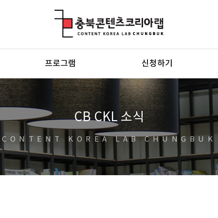
충북콘텐츠코리아랩
프로그램
신청하기
CB CKL 소식
CONTENT KOREA LAB CHUNGBUK