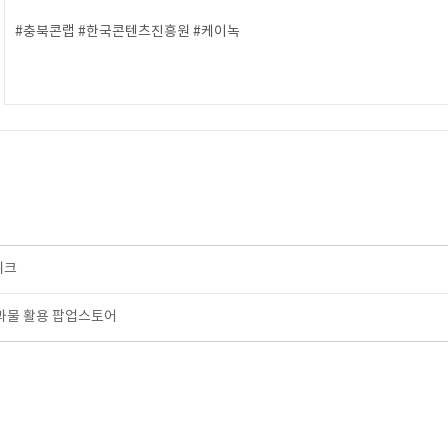
#충북콘랩 #한국콘텐츠진흥원 #케이녹
위크
결과물 활용 팝업스토어