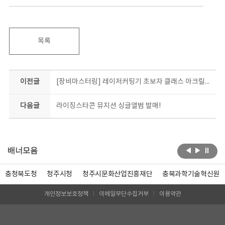
목록
이전글
[장비마스터링] 레이저커팅기 초보자 클래스 아크릴키링 제작 체험 현장!
다음글
라이징스타콘 뮤지션 싱글앨범 발매!
배너모음
충청북도청
청주시청
청주시문화산업진흥재단
충북과학기술혁신원
개인정보보호정책
이메일무단수집거부
이용약관