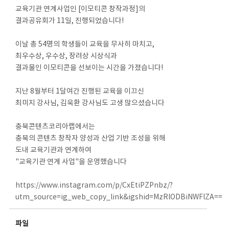
교육기관 연계사업인 [이모티콘 창작과정]의
결과공유회가 11일, 진행되었습니다!
이날 총 54명의 학생들이 교육을 무사히 마치고,
최우수상, 우수상, 장려상 시상식과
결과물인 이모티콘을 선보이는 시간을 가졌습니다!
지난 8월부터 1달여간 진행된 교육을 이끄신
최미지 강사님, 김욱환 강사님도 고생 많으셨습니다
충북콘텐츠코리아랩에서는
충북의 콘텐츠 창작자 양성과 산업 기반 조성을 위해
도내 교육기관과 연계하여
"교육기관 연계 사업"을 운영했습니다
https://www.instagram.com/p/CxEtiPZPnbz/?
utm_source=ig_web_copy_link&igshid=MzRlODBiNWFlZA==
파일