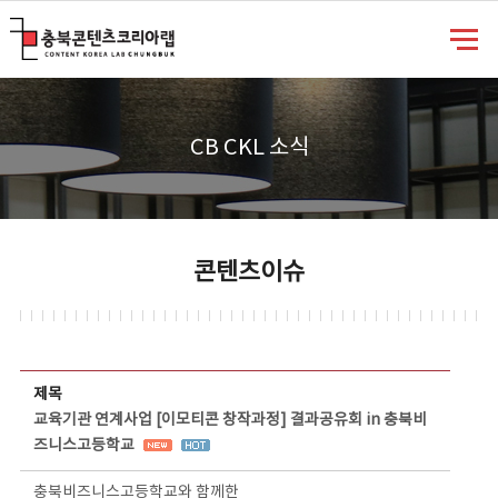
충북콘텐츠코리아랩
CB CKL 소식
콘텐츠이슈
콘텐츠이슈 상세보기 - 제목, 담당부서, 담당자, 담당연락처, 내용, 첨부파일 정보 제공
제목
교육기관 연계사업 [이모티콘 창작과정] 결과공유회 in 충북비
즈니스고등학교
충북비즈니스고등학교와 함께한