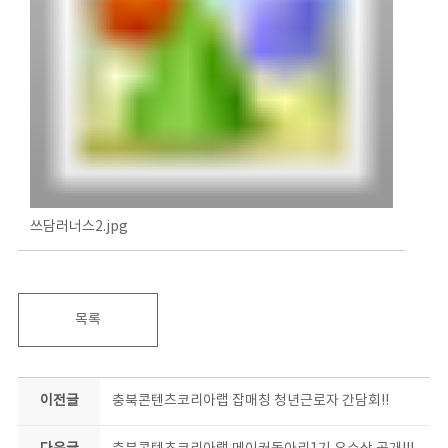
쓰담러너스2.jpg
목록
이전글
충북콘텐츠코리아랩 잡매칭 청년근로자 간담회!!