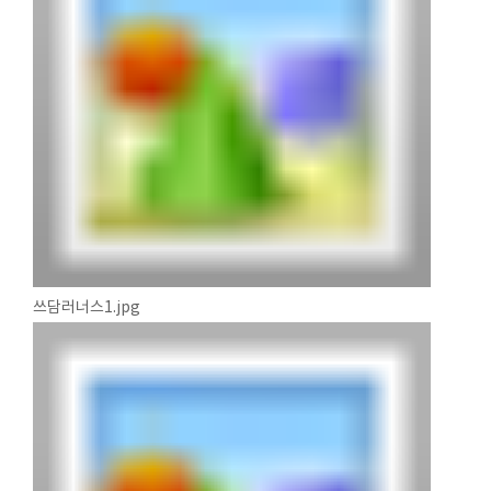
쓰담러너스1.jpg