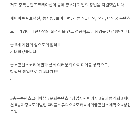
저희 충북콘텐츠코리아랩이 올해 총 6개 기업의 창업을 지원했습니다.
⠀
제이아트프로덕션, 농자랑, 토이빌런, 리틀스튜디오, 모카, 너의꿈 콘텐츠
⠀
모든 기업이 지원사업의 합격점을 얻고 성공적으로 창업을 완료했답니다
⠀
총 6개 기업의 앞으로의 활약!!
기대하겠습니다
⠀
충북콘텐츠코리아랩과 함께 여러분의 아이디어를 창작으로,
창작을 창업으로 키워나가요!!
.
.
.
#충북콘텐츠코리아랩 #문화콘텐츠 #창업지원패키지 #결과평가회 #제
션 #농자랑 #토이빌런 #리틀스튜디오 #모카 #너의꿈콘텐츠제작소 #창
트업