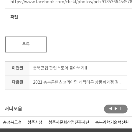
https://www.facebook.com/cbckl/photos/pcb.918536645457
파일
목록
이전글
충북콘랩 팝업스토어 돌아보기!!
다음글
2021 충북콘텐츠코리아랩 캐릭터콘 상품화과정 결과평가회
배너모음
충청북도청
청주시청
청주시문화산업진흥재단
충북과학기술혁신원