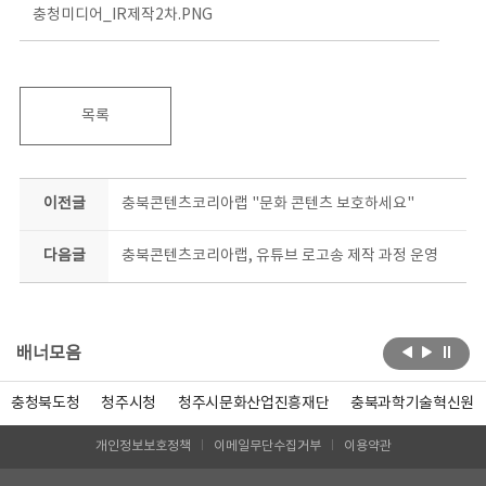
충청미디어_IR제작2차.PNG
목록
이전글
충북콘텐츠코리아랩 "문화 콘텐츠 보호하세요"
다음글
충북콘텐츠코리아랩, 유튜브 로고송 제작 과정 운영
배너모음
충청북도청
청주시청
청주시문화산업진흥재단
충북과학기술혁신원
개인정보보호정책
이메일무단수집거부
이용약관