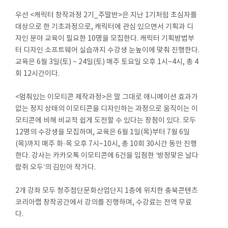
우선 <캐릭터 창작과정 2기_주말반>은 지난 1기처럼 초심자를
대상으로 한 기초과정으로, 캐릭터에 관심 있으면서 기획과 디
자인 분야 교육이 필요한 10명을 모집한다. 캐릭터 기획방법부
터 디자인 소프트웨어 실습까지 수강생 눈높이에 맞춰 진행한다.
교육은 6월 3일(토) ~ 24일(토) 매주 토요일 오후 1시~4시, 총 4
회 12시간이다.
<멈춰있는 이모티콘 제작과정>은 말 그대로 애니메이션 효과가
없는 정지 상태의 이모티콘을 디자인하는 과정으로 움직이는 이
모티콘에 비해 비교적 쉽게 도전할 수 있다는 장점이 있다. 모두
12명의 수강생을 모집하며, 교육은 6월 1일(목)부터 7월 6일
(목)까지 매주 화·목 오후 7시~10시, 총 10회 30시간 동안 진행
한다. 강사는 카카오톡 이모티콘에 6건을 입점한 ‘방정맞은 날다
람쥐 오두’의 김민아 작가다.
2개 강좌 모두 청주첨단문화산업단지 1층에 위치한 충북콘텐츠
코리아랩 창작공간에서 강의를 진행하며, 수강료는 전액 무료
다.