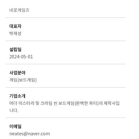
스타트업 기업소개 상세보기 - 제목, 담당부서, 담당자, 담당연락처, 내용, 첨부파일 정보 제공
네로게임즈
대표자
박재성
설립일
2024-05-01
사업분야
게임(보드게임)
기업소개
머더 미스터리 및 크라임 씬 보드게임(완벽한 파티)의 제작사입
니다.
이메일
neates@naver.com