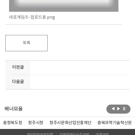
네로게임즈-업로드용.png
목록
이전글
다음글
배너모음
충청북도청
청주시청
청주시문화산업진흥재단
충북과학기술혁신원
개인정보보호정책
이메일무단수집거부
이용약관