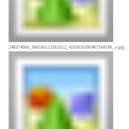
248374066_906166113361612_4103016395467568786_n.jpg