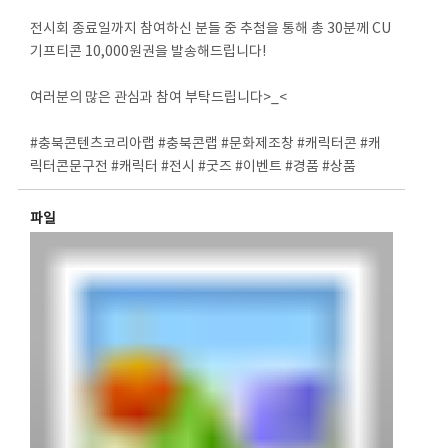
⠀
전시회 종료일까지 참여하신 분들 중 추첨을 통해 총 30분께 CU
기프티콘 10,000원권을 발송해드립니다!
⠀
여러분의 많은 관심과 참여 부탁드립니다>_<
⠀
#충북콘텐츠코리아랩 #충북콘랩 #문화제조창 #캐릭터콘 #캐
릭터콘문구전 #캐릭터 #전시 #굿즈 #이벤트 #경품 #상품
파일