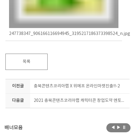
247738347_906166116694945_3195217186373398524_n.jpg
목록
이전글
충북콘텐츠코리아랩 X 위메프 온라인마켓진출!!-2
다음글
2021 충북콘텐츠코리아랩 캐릭터콘 창업도약 멘토링 과정 시작!!
배너모음